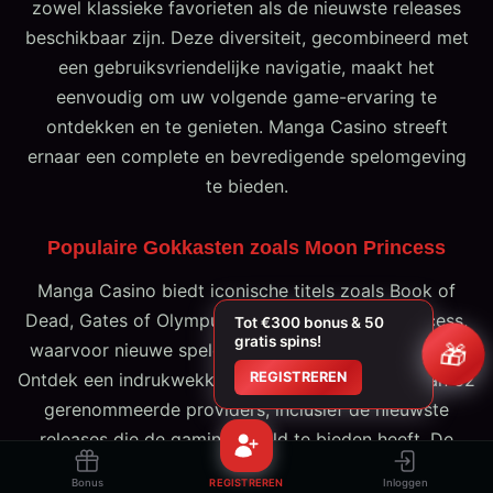
zowel klassieke favorieten als de nieuwste releases
beschikbaar zijn. Deze diversiteit, gecombineerd met
een gebruiksvriendelijke navigatie, maakt het
eenvoudig om uw volgende game-ervaring te
ontdekken en te genieten. Manga Casino streeft
ernaar een complete en bevredigende spelomgeving
te bieden.
Populaire Gokkasten zoals Moon Princess
Manga Casino biedt iconische titels zoals Book of
Dead, Gates of Olympus en natuurlijk Moon Princess,
Tot €300 bonus & 50
gratis spins!
waarvoor nieuwe spelers 50 gratis spins ontvangen.
🎁
REGISTREREN
Ontdek een indrukwekkend aanbod van spellen van 62
gerenommeerde providers, inclusief de nieuwste
releases die de gamingwereld te bieden heeft. De
collectie is voortdurend in ontwikkeling om u de beste
Bonus
REGISTREREN
Inloggen