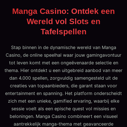
Manga Casino: Ontdek een
Wereld vol Slots en
Tafelspellen
Stap binnen in de dynamische wereld van Manga
Casino, de online speelhal waar jouw gamingavontuur
tot leven komt met een ongeëvenaarde selectie en
thema. Hier ontdekt u een uitgebreid aanbod van meer
dan 4.000 spellen, zorgvuldig samengesteld uit de
creaties van topaanbieders, die garant staan voor
entertainment en spanning. Het platform onderscheidt
zich met een unieke, gamified ervaring, waarbij elke
sessie voelt als een epische quest vol missies en
beloningen. Manga Casino combineert een visueel
aantrekkelijk manga-thema met geavanceerde