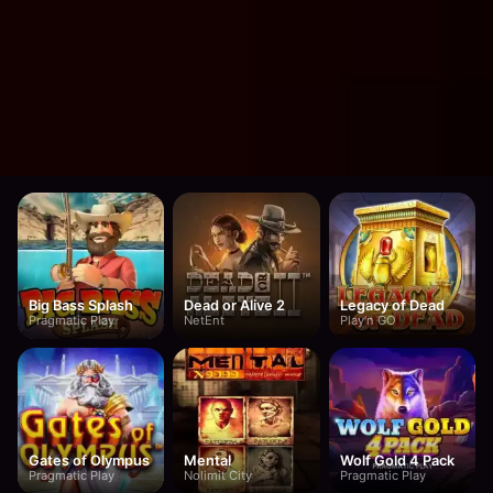
Big Bass Splash
Dead or Alive 2
Legacy of Dead
Pragmatic Play
NetEnt
Play'n GO
Gates of Olympus
Mental
Wolf Gold 4 Pack
Pragmatic Play
Nolimit City
Pragmatic Play