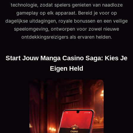
technologie, zodat spelers genieten van naadloze
gameplay op elk apparaat. Bereid je voor op
dagelijkse uitdagingen, royale bonussen en een veilige
speelomgeving, ontworpen voor zowel nieuwe
ontdekkingsreizigers als ervaren helden.
Start Jouw Manga Casino Saga: Kies Je
Eigen Held