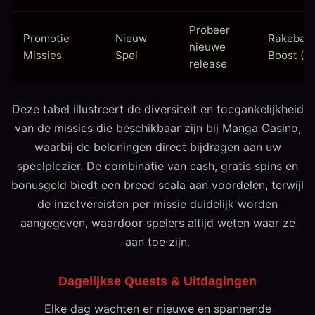
Probeer
Promotie
Nieuw
Rakebac
nieuwe
Missies
Spel
Boost (5
release
Deze tabel illustreert de diversiteit en toegankelijkheid
van de missies die beschikbaar zijn bij Manga Casino,
waarbij de beloningen direct bijdragen aan uw
speelplezier. De combinatie van cash, gratis spins en
bonusgeld biedt een breed scala aan voordelen, terwijl
de inzetvereisten per missie duidelijk worden
aangegeven, waardoor spelers altijd weten waar ze
aan toe zijn.
Dagelijkse Quests & Uitdagingen
Elke dag wachten er nieuwe en spannende