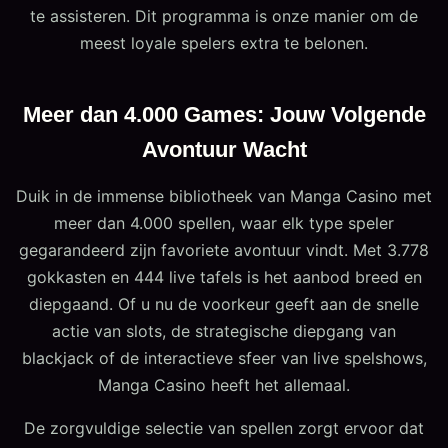
te assisteren. Dit programma is onze manier om de
meest loyale spelers extra te belonen.
Meer dan 4.000 Games: Jouw Volgende
Avontuur Wacht
Duik in de immense bibliotheek van Manga Casino met
meer dan 4.000 spellen, waar elk type speler
gegarandeerd zijn favoriete avontuur vindt. Met 3.778
gokkasten en 444 live tafels is het aanbod breed en
diepgaand. Of u nu de voorkeur geeft aan de snelle
actie van slots, de strategische diepgang van
blackjack of de interactieve sfeer van live spelshows,
Manga Casino heeft het allemaal.
De zorgvuldige selectie van spellen zorgt ervoor dat